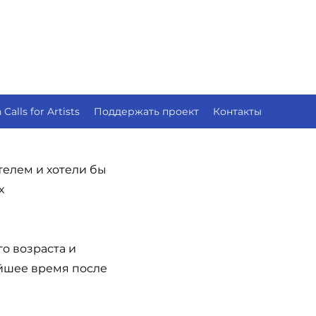
Calls for Artists
Поддержать проект
Контакты
елем и хотели бы
х
о возраста и
йшее время после