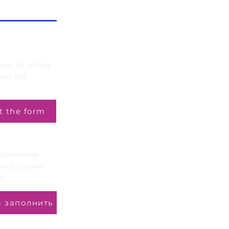
rm for artists
ars Old
ut the form
удожников
 на русском
е
 заполнить