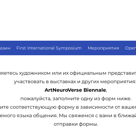
азин
First International Symposium
Мероприятия
Open 
ляетесь художником или их официальным представит
участвовать в выставках и других мероприятия
ArtNeuroVerse Biennale
,
пожалуйста, заполните одну из форм ниже.
те соответствующую форму в зависимости от вашег
емого языка общения. Мы свяжемся с вами в ближа
отправки формы.