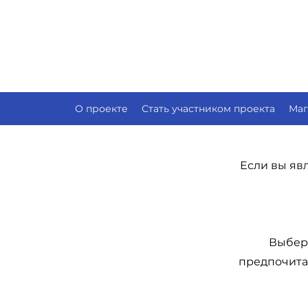
О проекте
Стать участником проекта
Маг
Если вы яв
Выбери
предпочита