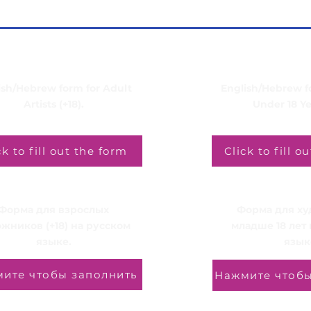
ish/Hebrew form for Adult
English/Hebrew fo
Artists (+18).
Under 18 Ye
ck to fill out the form
Click to fill o
Форма для взрослых
Форма для х
жников (+18) на русском
младше 18 лет
языке.
язык
ите чтобы заполнить
Нажмите чтобы